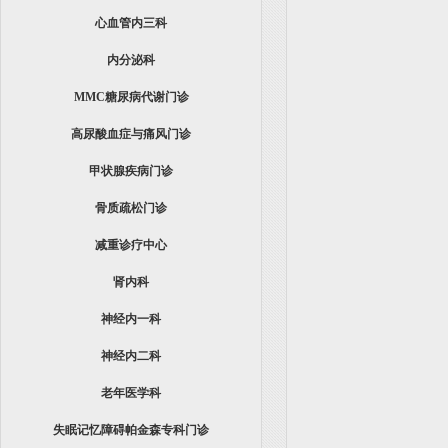
心血管内三科
内分泌科
MMC糖尿病代谢门诊
高尿酸血症与痛风门诊
甲状腺疾病门诊
骨质疏松门诊
减重诊疗中心
肾内科
神经内一科
神经内二科
老年医学科
失眠记忆障碍帕金森专科门诊