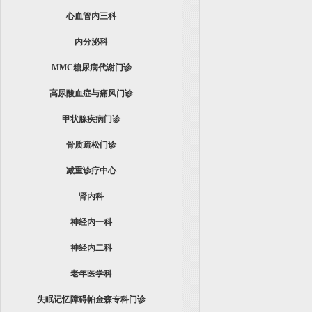
心血管内三科
内分泌科
MMC糖尿病代谢门诊
高尿酸血症与痛风门诊
甲状腺疾病门诊
骨质疏松门诊
减重诊疗中心
肾内科
神经内一科
神经内二科
老年医学科
失眠记忆障碍帕金森专科门诊